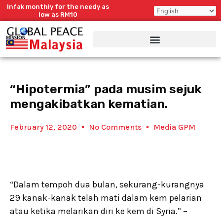
Skip
Infak monthly for the needy as
to
low as RM10
content
“Hipotermia” pada musim sejuk
mengakibatkan kematian.
February 12, 2020
No Comments
Media GPM
“Dalam tempoh dua bulan, sekurang-kurangnya
29 kanak-kanak telah mati dalam kem pelarian
atau ketika melarikan diri ke kem di Syria.” –