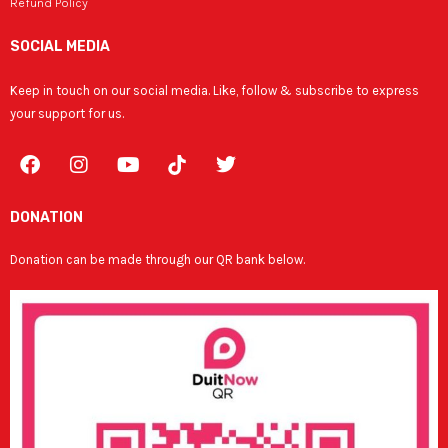
Refund Policy
SOCIAL MEDIA
Keep in touch on our social media. Like, follow & subscribe to express
your support for us.
F
I
Y
T
a
n
o
w
c
s
u
i
e
t
t
t
DONATION
b
a
u
t
o
g
b
e
Donation can be made through our QR bank below.
o
r
e
r
k
a
m